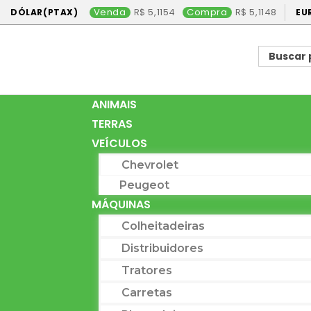
Venda
5,1154
Compra
5,1148
DÓLAR(PTAX)
EU
ANIMAIS
TERRAS
VEÍCULOS
Chevrolet
Peugeot
MÁQUINAS
Colheitadeiras
Distribuidores
Tratores
Carretas