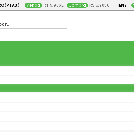
Venda
5,9062
Compra
5,9050
RO(PTAX)
IENE