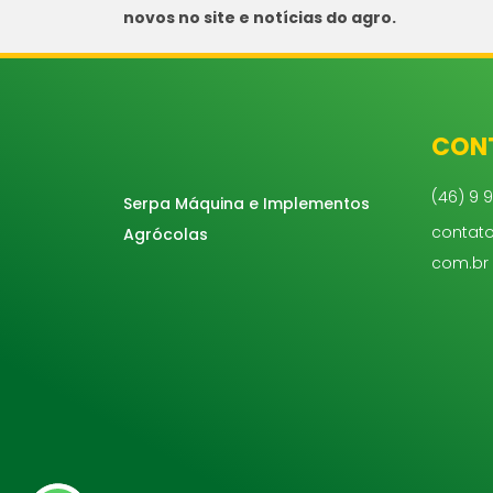
novos no site e notícias do agro.
CON
(46) 9 9
Serpa Máquina e Implementos
contat
Agrócolas
com.br