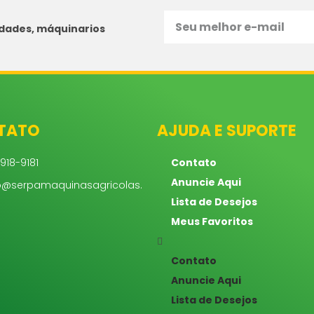
idades, máquinarios
TATO
AJUDA E SUPORTE
918-9181
Contato
Anuncie Aqui
o@serpamaquinasagricolas.
Lista de Desejos
Meus Favoritos
Contato
Anuncie Aqui
Lista de Desejos