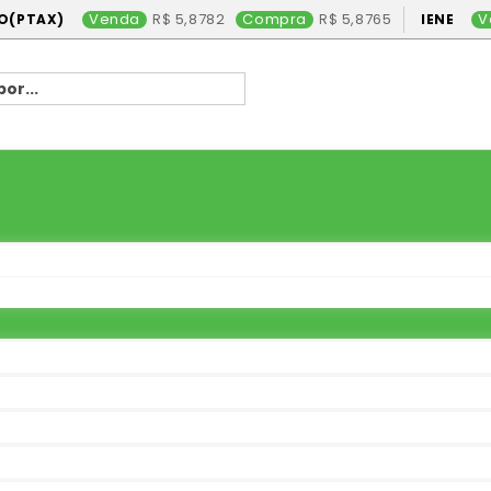
Venda
5,8782
Compra
5,8765
V
O(PTAX)
IENE