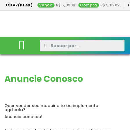
Venda
5,0908
Compra
5,0902
DÓLAR(PTAX)
ANIMAIS
VEÍCULOS
MÁQUINAS
CONSÓRCIO
CONTATO
ANUNCIE AQUI
Anuncie Conosco
Quer vender seu maquinario ou implemento
agrícola?
Anuncie conosco!