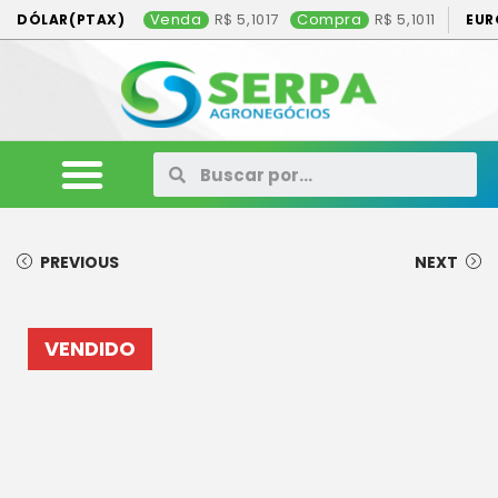
Venda
5,1017
Compra
5,1011
DÓLAR(PTAX)
EUR
ANIMAIS
VEÍCULOS
MÁQUINAS
CONSÓRCIO
CONTATO
ANUNCIE AQUI
PREVIOUS
NEXT
VENDIDO