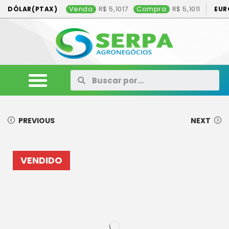
Venda
5,1017
Compra
5,1011
DÓLAR(PTAX)
EUR
ANIMAIS
VEÍCULOS
MÁQUINAS
CONSÓRCIO
CONTATO
ANUNCIE AQUI
PREVIOUS
NEXT
VENDIDO