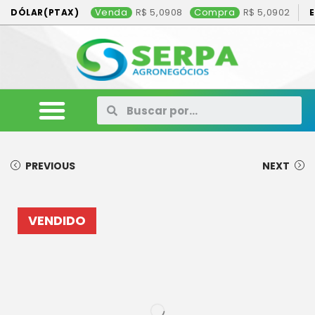
Venda
5,0908
Compra
5,0902
DÓLAR(PTAX)
ANIMAIS
VEÍCULOS
MÁQUINAS
CONSÓRCIO
CONTATO
ANUNCIE AQUI
PREVIOUS
NEXT
VENDIDO