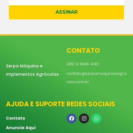
ASSINAR
CONTATO
(46) 9 9918-9181
Serpa Máquina e
contato@serpamaquinasagric
Implementos Agrócolas
olas.com.br
AJUDA E SUPORTE
REDES SOCIAIS
Contato
Anuncie Aqui