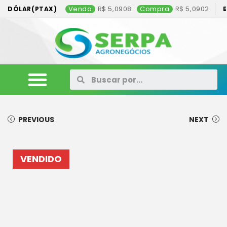
Venda
5,0908
Compra
5,0902
DÓLAR(PTAX)
ANIMAIS
VEÍCULOS
MÁQUINAS
CONSÓRCIO
CONTATO
ANUNCIE AQUI
PREVIOUS
NEXT
VENDIDO