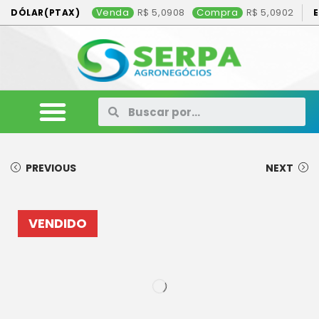
Venda
5,0908
Compra
5,0902
DÓLAR(PTAX)
ANIMAIS
VEÍCULOS
MÁQUINAS
CONSÓRCIO
CONTATO
ANUNCIE AQUI
PREVIOUS
NEXT
VENDIDO