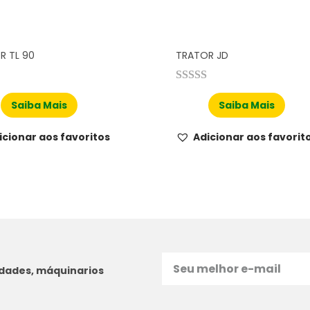
R TL 90
TRATOR JD
Saiba Mais
Saiba Mais
icionar aos favoritos
Adicionar aos favorit
idades, máquinarios