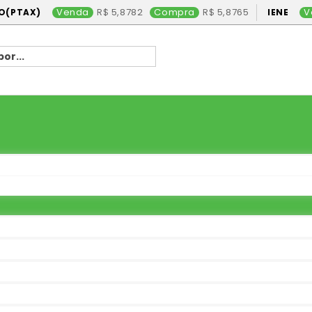
Venda
5,8782
Compra
5,8765
V
O(PTAX)
IENE