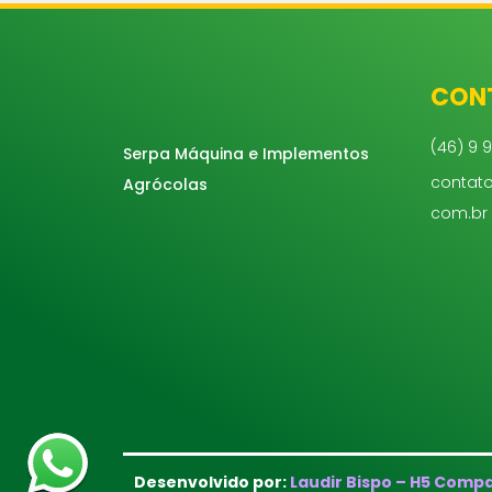
CON
(46) 9 9
Serpa Máquina e Implementos
contat
Agrócolas
com.br
Desenvolvido por:
Laudir Bispo – H5 Compa