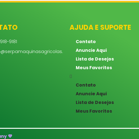
TATO
AJUDA E SUPORTE
918-9181
Contato
Anuncie Aqui
o@serpamaquinasagricolas.
Lista de Desejos
Meus Favoritos
Contato
Anuncie Aqui
Lista de Desejos
Meus Favoritos
ny 💜