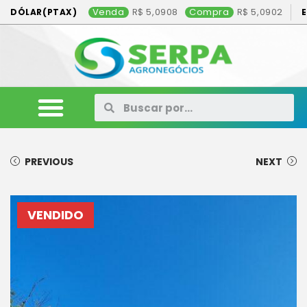
Venda
5,0908
Compra
5,0902
DÓLAR(PTAX)
ANIMAIS
VEÍCULOS
MÁQUINAS
CONSÓRCIO
CONTATO
ANUNCIE AQUI
PREVIOUS
NEXT
VENDIDO