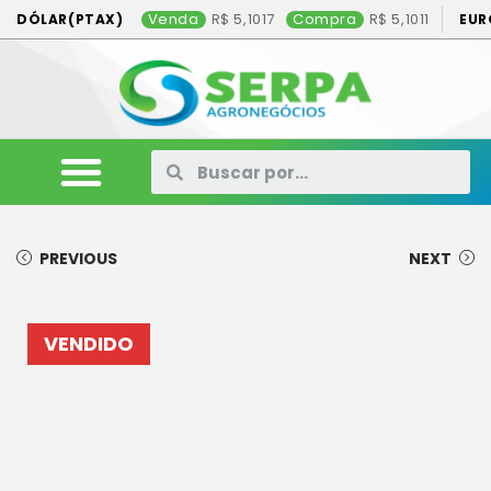
Venda
5,1017
Compra
5,1011
DÓLAR(PTAX)
EUR
ANIMAIS
VEÍCULOS
MÁQUINAS
CONSÓRCIO
CONTATO
ANUNCIE AQUI
PREVIOUS
NEXT
VENDIDO