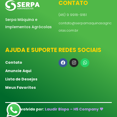
CONTATO
(46) 9 9918-9181
Serpa Máquina e
contato@serpamaquinasagric
Implementos Agrócolas
olas.com.br
AJUDA E SUPORTE
REDES SOCIAIS
Contato
Anuncie Aqui
Lista de Desejos
Meus Favoritos
Desenvolvido por:
Laudir Bispo – H5 Company 💜