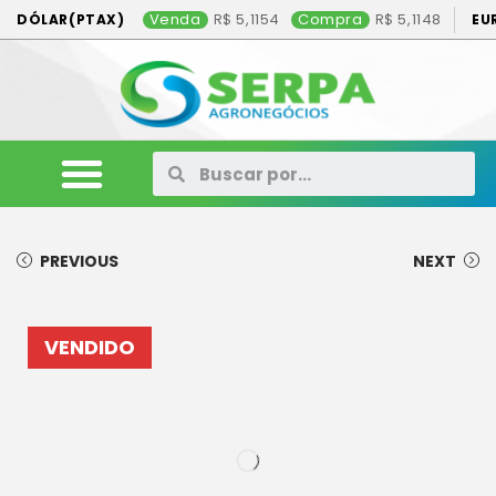
Venda
5,1154
Compra
5,1148
DÓLAR(PTAX)
EU
ANIMAIS
VEÍCULOS
MÁQUINAS
CONSÓRCIO
CONTATO
ANUNCIE AQUI
PREVIOUS
NEXT
VENDIDO