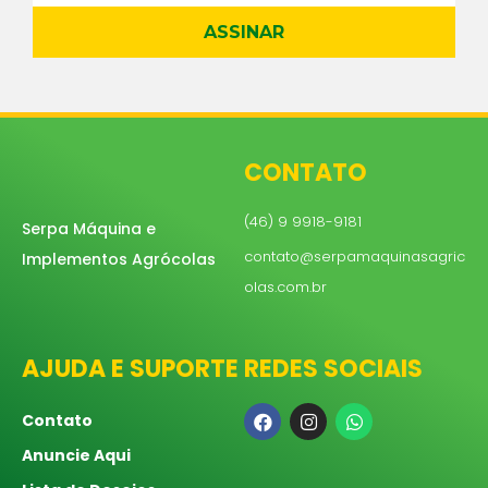
ASSINAR
CONTATO
(46) 9 9918-9181
Serpa Máquina e
contato@serpamaquinasagric
Implementos Agrócolas
olas.com.br
AJUDA E SUPORTE
REDES SOCIAIS
Contato
Anuncie Aqui