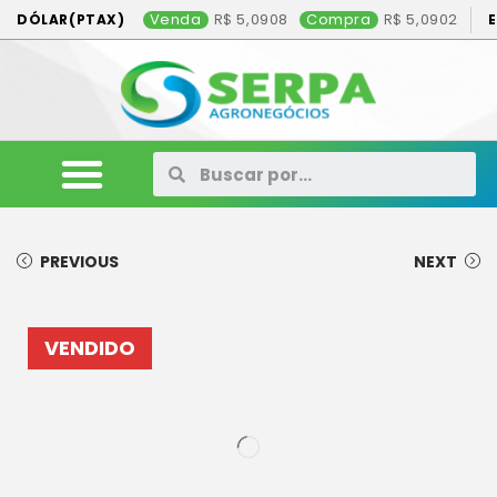
Venda
5,0908
Compra
5,0902
DÓLAR(PTAX)
ANIMAIS
VEÍCULOS
MÁQUINAS
CONSÓRCIO
CONTATO
ANUNCIE AQUI
PREVIOUS
NEXT
VENDIDO