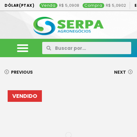
Venda
5,0908
Compra
5,0902
DÓLAR(PTAX)
ANIMAIS
VEÍCULOS
MÁQUINAS
CONSÓRCIO
CONTATO
ANUNCIE AQUI
PREVIOUS
NEXT
VENDIDO