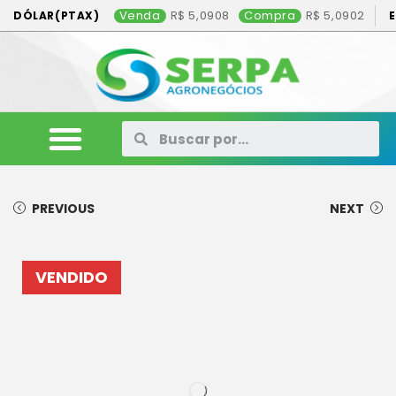
Venda
5,0908
Compra
5,0902
DÓLAR(PTAX)
ANIMAIS
VEÍCULOS
MÁQUINAS
CONSÓRCIO
CONTATO
ANUNCIE AQUI
PREVIOUS
NEXT
VENDIDO