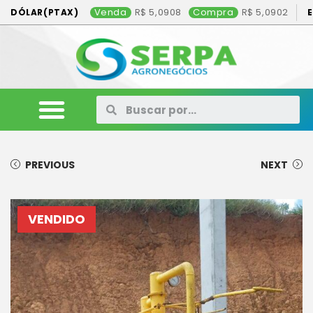
Venda
5,0908
Compra
5,0902
DÓLAR(PTAX)
ANIMAIS
VEÍCULOS
MÁQUINAS
CONSÓRCIO
CONTATO
ANUNCIE AQUI
PREVIOUS
NEXT
VENDIDO