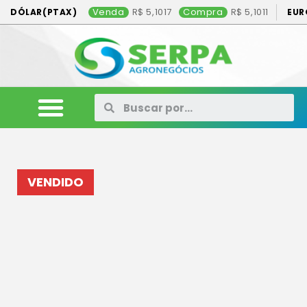
Venda
5,1017
Compra
5,1011
DÓLAR(PTAX)
EUR
ANIMAIS
VEÍCULOS
MÁQUINAS
CONSÓRCIO
CONTATO
ANUNCIE AQUI
VENDIDO