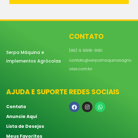
CONTATO
(46) 9 9918-9181
Serpa Máquina e
contato@serpamaquinasagric
Implementos Agrócolas
olas.com.br
AJUDA E SUPORTE
REDES SOCIAIS
Contato
Anuncie Aqui
Lista de Desejos
Meus Favoritos