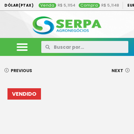
Venda
5,1154
Compra
5,1148
DÓLAR(PTAX)
EU
ANIMAIS
VEÍCULOS
MÁQUINAS
CONSÓRCIO
CONTATO
ANUNCIE AQUI
PREVIOUS
NEXT
VENDIDO