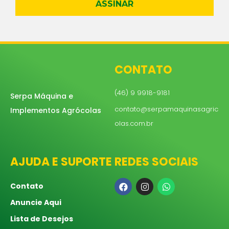
ASSINAR
CONTATO
(46) 9 9918-9181
Serpa Máquina e
contato@serpamaquinasagric
Implementos Agrócolas
olas.com.br
AJUDA E SUPORTE
REDES SOCIAIS
Contato
Anuncie Aqui
Lista de Desejos