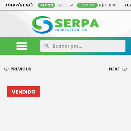
Venda
5,1154
Compra
5,1148
DÓLAR(PTAX)
EU
ANIMAIS
VEÍCULOS
MÁQUINAS
CONSÓRCIO
CONTATO
ANUNCIE AQUI
PREVIOUS
NEXT
VENDIDO