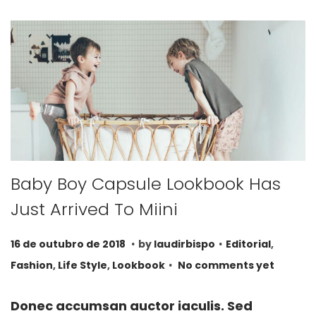
Baby Boy Capsule Lookbook Has
Just Arrived To Miini
.
.
P
P
2
16 de outubro de 2018
by
laudirbispo
Editorial
,
.
o
o
8
Fashion
,
Life Style
,
Lookbook
No comments yet
s
s
d
t
t
e
Donec accumsan auctor iaculis. Sed