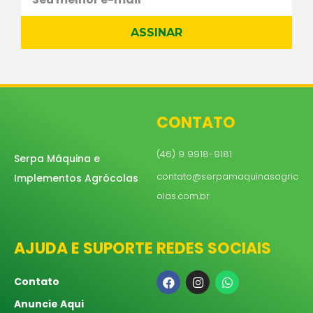
ASSINAR
CONTATO
(46) 9 9918-9181
Serpa Máquina e
contato@serpamaquinasagric
Implementos Agrócolas
olas.com.br
AJUDA E SUPORTE
REDES SOCIAIS
Contato
Anuncie Aqui