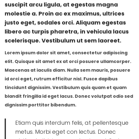
e
e
a
suscipit arcu ligula, at egestas magna
d
d
g
molestie a. Proin ac ex maximus, ultrices
o
i
o
justo eget, sodales orci. Aliquam egestas
n
n
s
libero ac turpis pharetra, in vehicula lacus
t
scelerisque. Vestibulum ut sem laoreet.
o
Lorem ipsum dolor sit amet, consectetur adipiscing
d
elit. Quisque sit amet ex at orci posuere ullamcorper.
e
Maecenas at iaculis diam. Nulla sem mauris, posuere
2
id orci eget, rutrum efficitur nisl. Fusce dapibus
0
tincidunt dignissim. Vestibulum quis quam et quam
2
blandit fringilla id eget lacus. Donec volutpat odio sed
1
dignissim porttitor bibendum.
Etiam quis interdum felis, at pellentesque
metus. Morbi eget con lectus. Donec