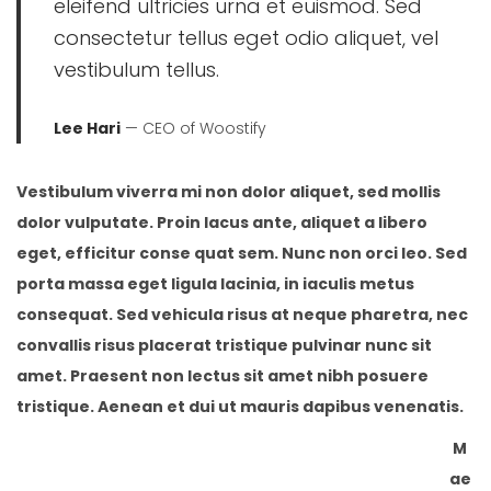
eleifend ultricies urna et euismod. Sed
consectetur tellus eget odio aliquet, vel
vestibulum tellus.
Lee Hari
— CEO of Woostify
Vestibulum viverra mi non dolor aliquet, sed mollis
dolor vulputate. Proin lacus ante, aliquet a libero
eget, efficitur conse quat sem. Nunc non orci leo. Sed
porta massa eget ligula lacinia, in iaculis metus
consequat. Sed vehicula risus at neque pharetra, nec
convallis risus placerat tristique pulvinar nunc sit
amet. Praesent non lectus sit amet nibh posuere
tristique. Aenean et dui ut mauris dapibus venenatis.
M
ae