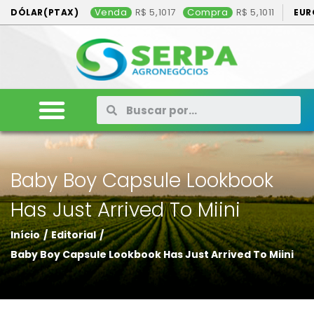
Venda
5,1017
Compra
5,1011
DÓLAR(PTAX)
EUR
ANIMAIS
VEÍCULOS
MÁQUINAS
CONSÓRCIO
CONTATO
ANUNCIE AQUI
Baby Boy Capsule Lookbook
Has Just Arrived To Miini
Início
/
Editorial
/
Baby Boy Capsule Lookbook Has Just Arrived To Miini