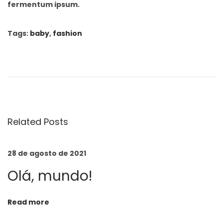
fermentum ipsum.
Tags
:
baby
,
fashion
S
t
u
d
i
o
Related Posts
S
p
28 de agosto de 2021
r
Olá, mundo!
i
n
g
Read more
S