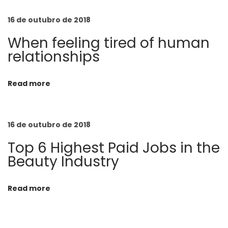
u
m
16 de outubro de 2018
m
When feeling tired of human
e
relationships
r
M
Read more
a
n
2
16 de outubro de 2018
0
Top 6 Highest Paid Jobs in the
1
Beauty Industry
7
B
Read more
a
b
y