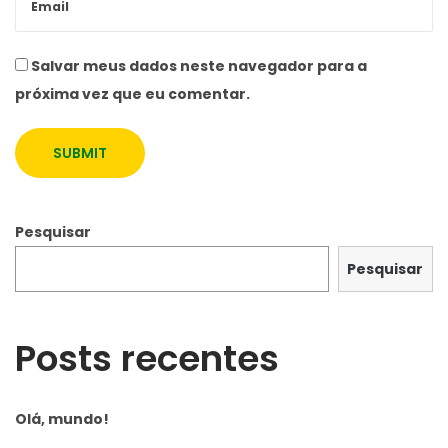
e
C
Salvar meus dados neste navegador para a
o
próxima vez que eu comentar.
m
i
n
g
S
Pesquisar
u
m
Pesquisar
m
e
Posts recentes
r
Olá, mundo!