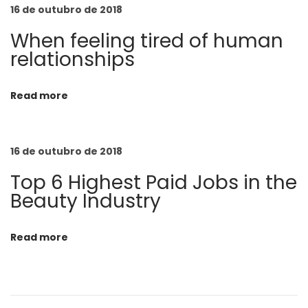
r
16 de outubro de 2018
a
When feeling tired of human
g
relationships
a
m
Read more
o
’
s
16 de outubro de 2018
N
Top 6 Highest Paid Jobs in the
e
Beauty Industry
w
C
Read more
h
a
p
t