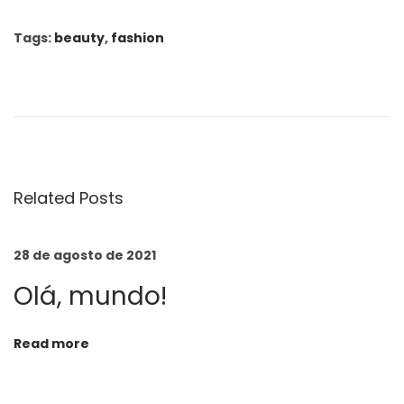
Tags
:
beauty
,
fashion
O
n
S
a
l
v
Related Posts
a
t
28 de agosto de 2021
o
Olá, mundo!
r
e
F
Read more
e
r