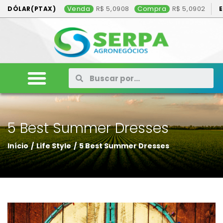
Venda
5,0908
Compra
5,0902
DÓLAR(PTAX)
ANIMAIS
VEÍCULOS
MÁQUINAS
CONSÓRCIO
CONTATO
ANUNCIE AQUI
5 Best Summer Dresses
Início
/
Life Style
/
5 Best Summer Dresses