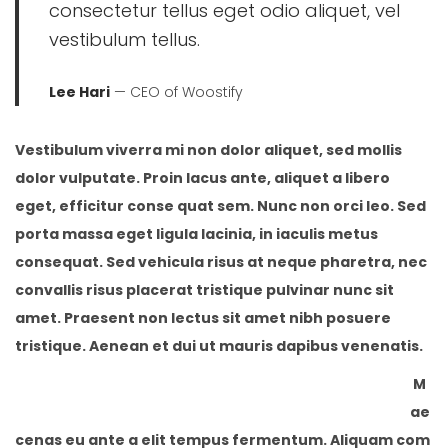
consectetur tellus eget odio aliquet, vel
vestibulum tellus.
Lee Hari
— CEO of Woostify
Vestibulum viverra mi non dolor aliquet, sed mollis
dolor vulputate. Proin lacus ante, aliquet a libero
eget, efficitur conse quat sem. Nunc non orci leo. Sed
porta massa eget ligula lacinia, in iaculis metus
consequat. Sed vehicula risus at neque pharetra, nec
convallis risus placerat tristique pulvinar nunc sit
amet. Praesent non lectus sit amet nibh posuere
tristique. Aenean et dui ut mauris dapibus venenatis.
M
ae
cenas eu ante a elit tempus fermentum. Aliquam com