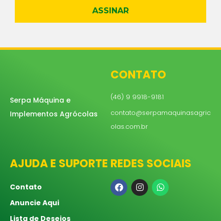
ASSINAR
CONTATO
(46) 9 9918-9181
Serpa Máquina e
contato@serpamaquinasagric
Implementos Agrócolas
olas.com.br
AJUDA E SUPORTE
REDES SOCIAIS
Contato
Anuncie Aqui
Lista de Desejos