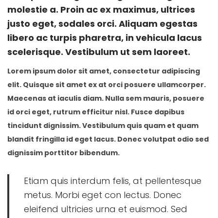
d
d
g
molestie a. Proin ac ex maximus, ultrices
o
i
o
justo eget, sodales orci. Aliquam egestas
n
n
s
libero ac turpis pharetra, in vehicula lacus
t
scelerisque. Vestibulum ut sem laoreet.
o
Lorem ipsum dolor sit amet, consectetur adipiscing
d
elit. Quisque sit amet ex at orci posuere ullamcorper.
e
Maecenas at iaculis diam. Nulla sem mauris, posuere
2
id orci eget, rutrum efficitur nisl. Fusce dapibus
0
tincidunt dignissim. Vestibulum quis quam et quam
2
blandit fringilla id eget lacus. Donec volutpat odio sed
1
dignissim porttitor bibendum.
Etiam quis interdum felis, at pellentesque
metus. Morbi eget con lectus. Donec
eleifend ultricies urna et euismod. Sed