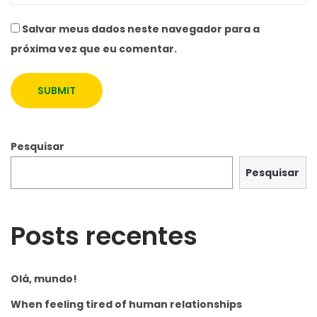
T
Salvar meus dados neste navegador para a
h
próxima vez que eu comentar.
e
#
O
O
T
Pesquisar
D
P
Pesquisar
o
s
Posts recentes
e
Olá, mundo!
When feeling tired of human relationships