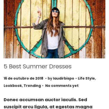
5 Best Summer Dresses
.
.
P
P
2
16 de outubro de 2018
by
laudirbispo
Life Style
,
.
o
o
8
Lookbook
,
Trending
No comments yet
s
s
d
t
t
e
Donec accumsan auctor iaculis. Sed
e
e
a
suscipit arcu ligula, at egestas magna