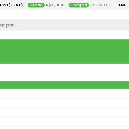
Venda
5,8845
Compra
5,8833
EURO(PTAX)
IENE